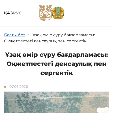
ҚАЗ
РУС
Басты бет
›
Ұзақ өмір сүру бағдарламасы:
Оқжетпестегі денсаулық пен сергектік
Ұзақ өмір сүру бағдарламасы:
Жалпы мәлімет
Оқжетпестегі денсаулық пен
сергектік
Тұру
07.06.2026
Емдеу
Тамақтану