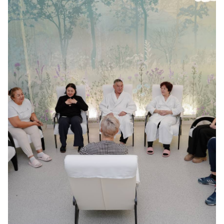
SPA-емшаралары
Жаңалықтар
БАҚ біз туралы
Галерея
Байланыс
Адалдық алаңы