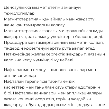
Денсаулыққа қызмет ететін заманауи
технологиялар
Магнитотерапия – қан айналымын жақсарту
және қан тамырларын қолдау
Магнитотерапия ағзадағы микроқанайналымды
жақсартып, зат алмасу үдерістерін белсендіреді.
Процедура қан тамырларының қызметін қолдап,
тіндердің қоректенуін арттыруға ықпал етеді.
Нәтижесінде жалпы сергектік жақсарып, ағзаның
қалпына келу мүмкіндігі күшейеді.
Нафталанмен емдеу – шипалы ванналар мен
аппликациялар
Нафталан терапиясы табиғи емдік
қасиеттерімен танылған сауықтыру әдістерінің
бірі. Нафталан ванналары мен аппликациялары
ағзаға кешенді әсер етіп, терінің жағдайын
жақсартуға, буындардың қызметін қолдауға және