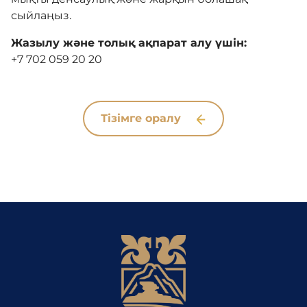
сыйлаңыз.
Жазылу және толық ақпарат алу үшін:
+7 702 059 20 20
Тізімге оралу