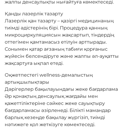
жалпы денсаулықты нығайтуға көмектеседі.
Қанды лазерлік тазарту
Лазерлік қан тазарту – қазіргі медицинаның
тиімді әдістерінің бірі. Процедура қанның
микроциркуляциясын жақсартып, тіндердің
оттегімен қамтамасыз етілуін арттырады.
Сонымен қатар ағзаның табиғи қорғаныс
жүйесін белсендіруге және жалпы әл-ауқатты
жақсартуға ықпал етеді.
Оқжетпестегі wellness-демалыстың
артықшылықтары
Дәрігерлер бақылауындағы жеке бағдарлама
Әр қонақтың денсаулық жағдайы мен
қажеттіліктеріне сәйкес жеке сауықтыру
бағдарламасы әзірленеді. Білікті мамандар
барлық кезеңде бақылау жүргізіп, тиімді
нәтижеге қол жеткізуге көмектеседі.