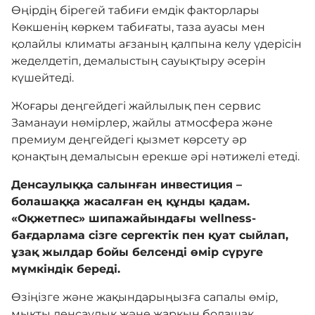
Өңірдің бірегей табиғи емдік факторлары
Көкшенің көркем табиғаты, таза ауасы мен
қолайлы климаты ағзаның қалпына келу үдерісін
жеделдетіп, демалыстың сауықтыру әсерін
күшейтеді.
Жоғары деңгейдегі жайлылық пен сервис
Заманауи нөмірлер, жайлы атмосфера және
премиум деңгейдегі қызмет көрсету әр
қонақтың демалысын ерекше әрі нәтижелі етеді.
Денсаулыққа салынған инвестиция –
болашаққа жасалған ең құнды қадам.
«Оқжетпес» шипажайындағы wellness-
бағдарлама сізге сергектік пен қуат сыйлап,
ұзақ жылдар бойы белсенді өмір сүруге
мүмкіндік береді.
Өзіңізге және жақындарыңызға сапалы өмір,
мықты денсаулық және жарқын болашақ