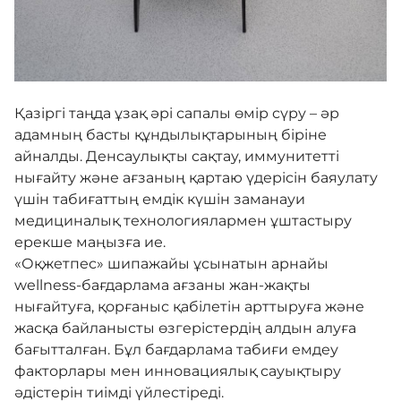
Біркелкі сөздік
Нашар көретіндерге
Қазіргі таңда ұзақ әрі сапалы өмір сүру – әр
арналған нұсқа
адамның басты құндылықтарының біріне
айналды. Денсаулықты сақтау, иммунитетті
нығайту және ағзаның қартаю үдерісін баяулату
үшін табиғаттың емдік күшін заманауи
медициналық технологиялармен ұштастыру
ерекше маңызға ие.
«Оқжетпес» шипажайы ұсынатын арнайы
wellness-бағдарлама ағзаны жан-жақты
нығайтуға, қорғаныс қабілетін арттыруға және
жасқа байланысты өзгерістердің алдын алуға
бағытталған. Бұл бағдарлама табиғи емдеу
факторлары мен инновациялық сауықтыру
әдістерін тиімді үйлестіреді.